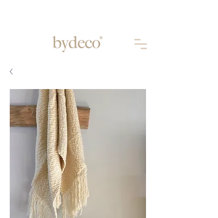
Aprovechá 10% OFF abonando por
TRANSFERENCIA
BANCARIA