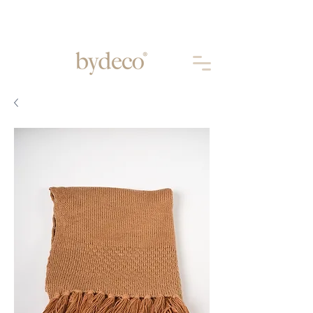
Aprovechá 10% OFF abonando por
TRANSFERENCIA
BANCARIA