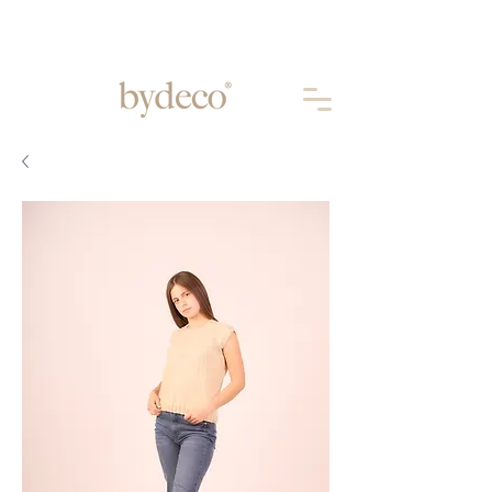
Aprovechá 10% OFF abonando por
TRANSFERENCIA
BANCARIA