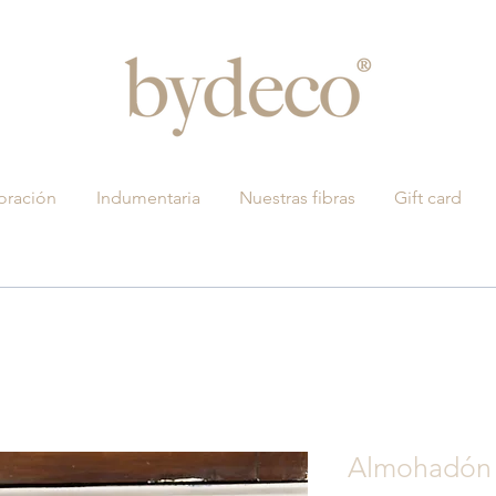
oración
Indumentaria
Nuestras fibras
Gift card
Almohadón 