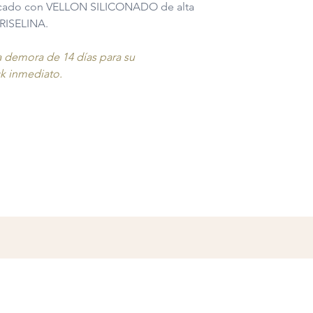
bricado con VELLON SILICONADO de alta
El producto corres
pero no es lo sol
FRISELINA.
El producto entr
Podes hacerlo comun
 demora de 14 días para su
bydecoboutique@gm
ck inmediato.
5754 4223
-
Para realizar el camb
factura o remito debe
El producto NO P
El producto puede
con sus embalajes
perfectas condici
Si el producto es 
centro de distrib
confirmará la falla
atribuible a un m
efectiva la garantí