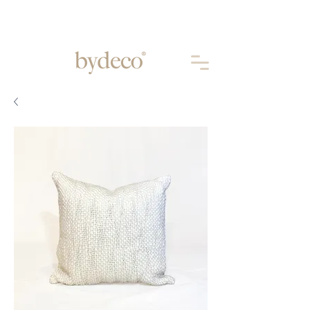
Aprovechá 10% OFF abonando por
TRANSFERENCIA
BANCARIA